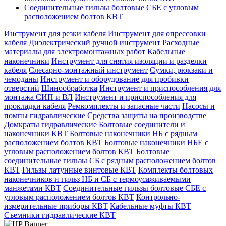
Соединительные гильзы болтовые CБЕ с угловым
расположением болтов КВТ
Инструмент для резки кабеля
Инструмент для опрессовки
кабеля
Диэлектрический ручной инструмент
Расходные
материалы для электромонтажных работ
Кабельные
наконечники
Инструмент для снятия изоляции и разделки
кабеля
Слесарно-монтажный инструмент
Сумки, рюкзаки и
чемоданы
Инструмент и оборудование для пробивки
отверстий
Шинообработка
Инструмент и приспособления для
монтажа СИП и ВЛ
Инструмент и приспособления для
прокладки кабеля
Ремкомплекты и запасные части
Насосы и
помпы гидравлические
Средства защиты на производстве
Домкраты гидравлические
Болтовые соединители и
наконечники КВТ
Болтовые наконечники НБ с рядным
расположением болтов КВТ
Болтовые наконечники НБЕ с
угловым расположением болтов КВТ
Болтовые
соединительные гильзы СБ с рядным расположением болтов
КВТ
Гильзы латунные винтовые КВТ
Комплекты болтовых
наконечников и гильз НБ и СБ с термоусаживаемыми
манжетами КВТ
Соединительные гильзы болтовые CБЕ с
угловым расположением болтов КВТ
Контрольно-
измерительные приборы КВТ
Кабельные муфты КВТ
Съемники гидравлические КВТ