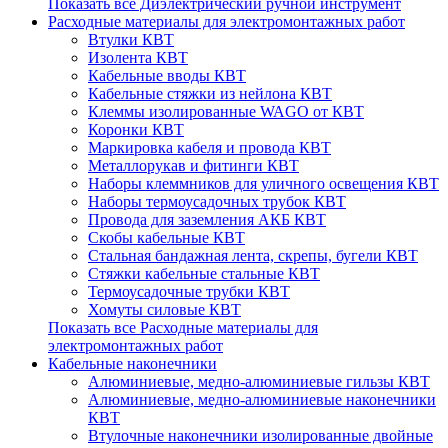
Показать все Диэлектрический ручной инструмент
Расходные материалы для электромонтажных работ
Втулки КВТ
Изолента КВТ
Кабельные вводы КВТ
Кабельные стяжки из нейлона КВТ
Клеммы изолированные WAGO от КВТ
Коронки КВТ
Маркировка кабеля и провода КВТ
Металлорукав и фитинги КВТ
Наборы клеммников для уличного освещения КВТ
Наборы термоусадочных трубок КВТ
Провода для заземления АКБ КВТ
Скобы кабельные КВТ
Стальная бандажная лента, скрепы, бугели КВТ
Стяжки кабельные стальные КВТ
Термоусадочные трубки КВТ
Хомуты силовые КВТ
Показать все Расходные материалы для
электромонтажных работ
Кабельные наконечники
Алюминиевые, медно-алюминиевые гильзы КВТ
Алюминиевые, медно-алюминиевые наконечники
КВТ
Втулочные наконечники изолированные двойные