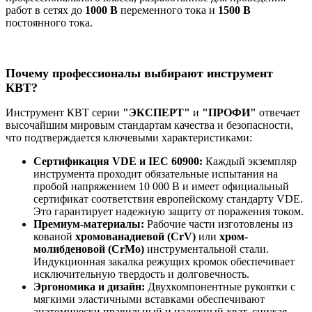
работ в сетях до
1000 В
переменного тока и
1500 В
постоянного тока.
Почему профессионалы выбирают инструмент
КВТ?
Инструмент КВТ серии
"ЭКСПЕРТ"
и
"ПРОФИ"
отвечает
высочайшим мировым стандартам качества и безопасности,
что подтверждается ключевыми характеристиками:
Сертификация VDE и IEC 60900:
Каждый экземпляр
инструмента проходит обязательные испытания на
пробой напряжением 10 000 В и имеет официальный
сертификат соответствия европейскому стандарту VDE.
Это гарантирует надежную защиту от поражения током.
Премиум-материалы:
Рабочие части изготовлены из
кованой
хромованадиевой (CrV)
или
хром-
молибденовой (CrMo)
инструментальной стали.
Индукционная закалка режущих кромок обеспечивает
исключительную твердость и долговечность.
Эргономика и дизайн:
Двухкомпонентные рукоятки с
мягкими эластичными вставками обеспечивают
анатомически правильный и надежный хват, снижая