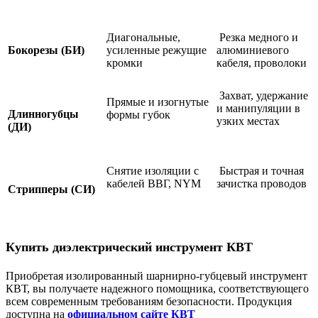
Диагональные,
Резка медного и
Бокорезы (БИ)
усиленные режущие
алюминиевого
кромки
кабеля, проволоки
Захват, удержание
Прямые и изогнутые
и манипуляции в
Длинногубцы
формы губок
узких местах
(ДИ)
Снятие изоляции с
Быстрая и точная
кабелей ВВГ, NYM
зачистка проводов
Стрипперы (СИ)
Купить диэлектрический инструмент КВТ
Приобретая изолированный шарнирно-губцевый инструмент
КВТ, вы получаете надежного помощника, соответствующего
всем современным требованиям безопасности. Продукция
доступна на
официальном сайте КВТ