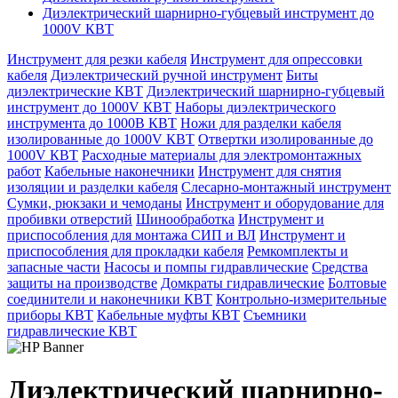
Диэлектрический шарнирно-губцевый инструмент до
1000V КВТ
Инструмент для резки кабеля
Инструмент для опрессовки
кабеля
Диэлектрический ручной инструмент
Биты
диэлектрические КВТ
Диэлектрический шарнирно-губцевый
инструмент до 1000V КВТ
Наборы диэлектрического
инструмента до 1000В КВТ
Ножи для разделки кабеля
изолированные до 1000V КВТ
Отвертки изолированные до
1000V КВТ
Расходные материалы для электромонтажных
работ
Кабельные наконечники
Инструмент для снятия
изоляции и разделки кабеля
Слесарно-монтажный инструмент
Сумки, рюкзаки и чемоданы
Инструмент и оборудование для
пробивки отверстий
Шинообработка
Инструмент и
приспособления для монтажа СИП и ВЛ
Инструмент и
приспособления для прокладки кабеля
Ремкомплекты и
запасные части
Насосы и помпы гидравлические
Средства
защиты на производстве
Домкраты гидравлические
Болтовые
соединители и наконечники КВТ
Контрольно-измерительные
приборы КВТ
Кабельные муфты КВТ
Съемники
гидравлические КВТ
Диэлектрический шарнирно-