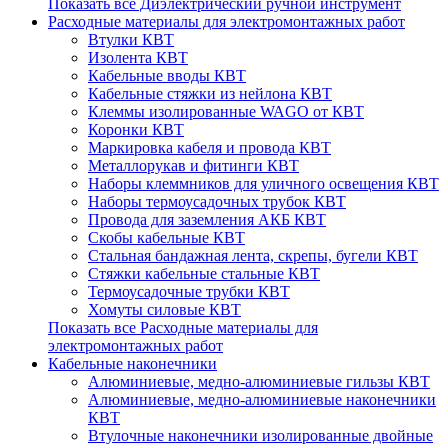
Показать все Диэлектрический ручной инструмент
Расходные материалы для электромонтажных работ
Втулки КВТ
Изолента КВТ
Кабельные вводы КВТ
Кабельные стяжки из нейлона КВТ
Клеммы изолированные WAGO от КВТ
Коронки КВТ
Маркировка кабеля и провода КВТ
Металлорукав и фитинги КВТ
Наборы клеммников для уличного освещения КВТ
Наборы термоусадочных трубок КВТ
Провода для заземления АКБ КВТ
Скобы кабельные КВТ
Стальная бандажная лента, скрепы, бугели КВТ
Стяжки кабельные стальные КВТ
Термоусадочные трубки КВТ
Хомуты силовые КВТ
Показать все Расходные материалы для
электромонтажных работ
Кабельные наконечники
Алюминиевые, медно-алюминиевые гильзы КВТ
Алюминиевые, медно-алюминиевые наконечники
КВТ
Втулочные наконечники изолированные двойные