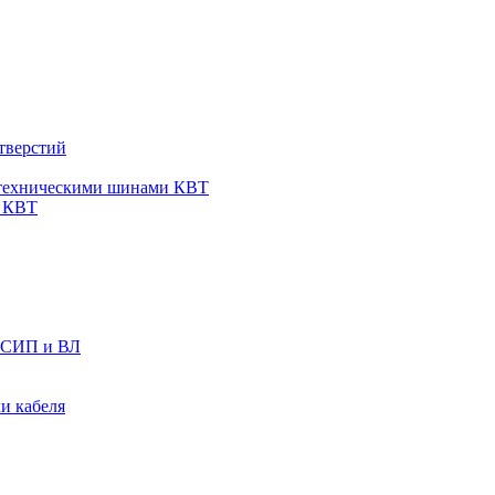
тверстий
ротехническими шинами КВТ
н КВТ
а СИП и ВЛ
и кабеля