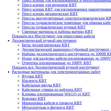
Пресс-клещи для изолированных и неизолированн
Пресс-клещи для штекеров КВТ
Пресс-клещи КВТ для изолированных наконечников
Пресс-клещи механические КВТ
Прессы аккумуляторные электрогидравлические К
Прессы гидравлические помповые для обжима каб
Прессы гидравлические ручные КВТ
Сменные матрицы и наборы матриц КВТ
Показать все Инструмент для опрессовки кабеля
Диэлектрический ручной инструмент
Биты диэлектрические КВТ
Диэлектрический шарнирно-губцевый инструмент
Наборы диэлектрического инструмента до 1000В 
Ножи для разделки кабеля изолированные до 1000
Отвертки изолированные до 1000V КВТ
Показать все Диэлектрический ручной инструмент
Расходные материалы для электромонтажных работ
Втулки КВТ
Изолента КВТ
Кабельные вводы КВТ
Кабельные стяжки из нейлона КВТ
Клеммы изолированные WAGO от КВТ
Коронки КВТ
Маркировка кабеля и провода КВТ
Металлорукав и фитинги КВТ