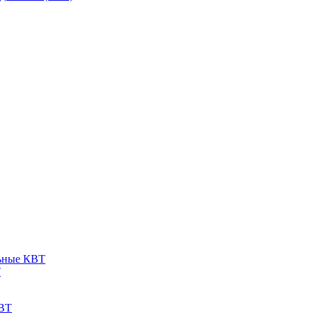
льные КВТ
Т