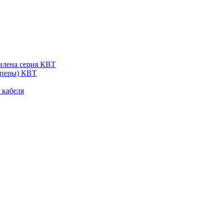
тилена серия КВТ
пперы) КВТ
 кабеля