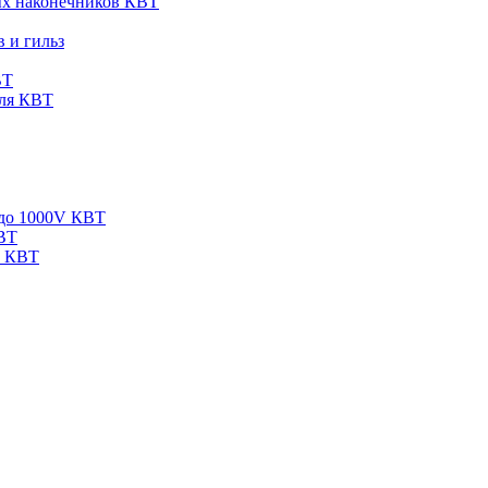
ых наконечников КВТ
 и гильз
ВТ
еля КВТ
 до 1000V КВТ
КВТ
V КВТ