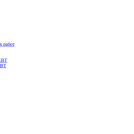
х работ
КВТ
КВТ