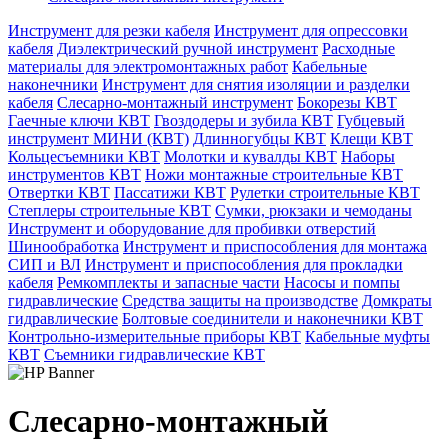
Инструмент для резки кабеля
Инструмент для опрессовки
кабеля
Диэлектрический ручной инструмент
Расходные
материалы для электромонтажных работ
Кабельные
наконечники
Инструмент для снятия изоляции и разделки
кабеля
Слесарно-монтажный инструмент
Бокорезы КВТ
Гаечные ключи КВТ
Гвоздодеры и зубила КВТ
Губцевый
инструмент МИНИ (КВТ)
Длинногубцы КВТ
Клещи КВТ
Кольцесъемники КВТ
Молотки и кувалды КВТ
Наборы
инструментов КВТ
Ножи монтажные строительные КВТ
Отвертки КВТ
Пассатижи КВТ
Рулетки строительные КВТ
Степлеры строительные КВТ
Сумки, рюкзаки и чемоданы
Инструмент и оборудование для пробивки отверстий
Шинообработка
Инструмент и приспособления для монтажа
СИП и ВЛ
Инструмент и приспособления для прокладки
кабеля
Ремкомплекты и запасные части
Насосы и помпы
гидравлические
Средства защиты на производстве
Домкраты
гидравлические
Болтовые соединители и наконечники КВТ
Контрольно-измерительные приборы КВТ
Кабельные муфты
КВТ
Съемники гидравлические КВТ
Слесарно-монтажный