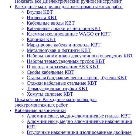
Показать все Диэлектрический ручной инструмент
Расходные материалы для электромонтажных работ
Втулки КВТ
Изолента КВТ
Кабельные вводы КВТ
Кабельные стяжки из нейлона КВТ
Клеммы изолированные WAGO от КВТ
Коронки КВТ
Маркировка кабеля и провода КВТ
Металлорукав и фитинги КВТ
Наборы клеммников для уличного освещения КВТ
Наборы термоусадочных трубок КВТ
Провода для заземления АКБ КВТ
Скобы кабельные КВТ
Стальная бандажная лента, скрепы, бугели КВТ
Стяжки кабельные стальные КВТ
Термоусадочные трубки КВТ
Хомуты силовые КВТ
Показать все Расходные материалы для
электромонтажных работ
Кабельные наконечники
Алюминиевые, медно-алюминиевые гильзы КВТ
Алюминиевые, медно-алюминиевые наконечники
КВТ
Втулочные наконечники изолированные двойные