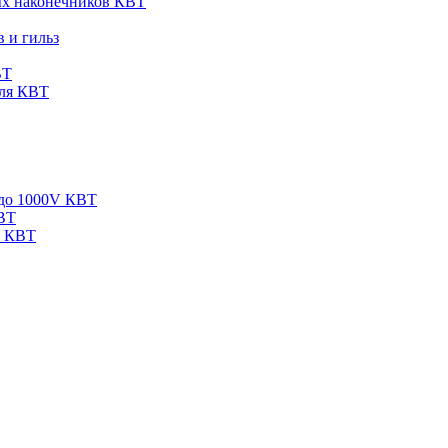
ых наконечников КВТ
 и гильз
ВТ
еля КВТ
 до 1000V КВТ
КВТ
V КВТ