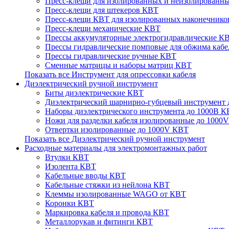
Пресс-клещи для изолированных и неизолированн
Пресс-клещи для штекеров КВТ
Пресс-клещи КВТ для изолированных наконечников
Пресс-клещи механические КВТ
Прессы аккумуляторные электрогидравлические К
Прессы гидравлические помповые для обжима каб
Прессы гидравлические ручные КВТ
Сменные матрицы и наборы матриц КВТ
Показать все Инструмент для опрессовки кабеля
Диэлектрический ручной инструмент
Биты диэлектрические КВТ
Диэлектрический шарнирно-губцевый инструмент
Наборы диэлектрического инструмента до 1000В 
Ножи для разделки кабеля изолированные до 1000
Отвертки изолированные до 1000V КВТ
Показать все Диэлектрический ручной инструмент
Расходные материалы для электромонтажных работ
Втулки КВТ
Изолента КВТ
Кабельные вводы КВТ
Кабельные стяжки из нейлона КВТ
Клеммы изолированные WAGO от КВТ
Коронки КВТ
Маркировка кабеля и провода КВТ
Металлорукав и фитинги КВТ