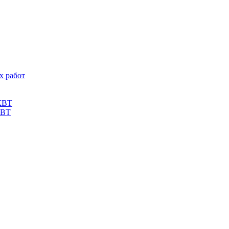
х работ
КВТ
КВТ