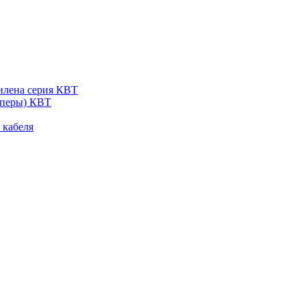
тилена серия КВТ
пперы) КВТ
 кабеля